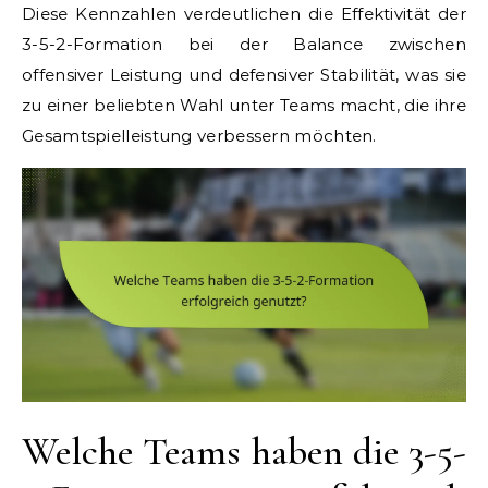
Diese Kennzahlen verdeutlichen die Effektivität der
3-5-2-Formation bei der Balance zwischen
offensiver Leistung und defensiver Stabilität, was sie
zu einer beliebten Wahl unter Teams macht, die ihre
Gesamtspielleistung verbessern möchten.
Welche Teams haben die 3-5-