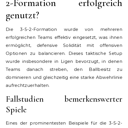
2-Formation erfolgreich
genutzt?
Die 3-5-2-Formation wurde von mehreren
erfolgreichen Teams effektiv eingesetzt, was ihnen
ermöglicht, defensive Solidität mit offensiven
Optionen zu balancieren. Dieses taktische Setup
wurde insbesondere in Ligen bevorzugt, in denen
Teams danach streben, den Ballbesitz zu
dominieren und gleichzeitig eine starke Abwehrlinie
aufrechtzuerhalten.
Fallstudien bemerkenswerter
Spiele
Eines der prominentesten Beispiele für die 3-5-2-