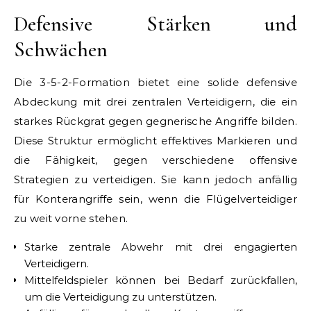
Defensive Stärken und
Schwächen
Die 3-5-2-Formation bietet eine solide defensive
Abdeckung mit drei zentralen Verteidigern, die ein
starkes Rückgrat gegen gegnerische Angriffe bilden.
Diese Struktur ermöglicht effektives Markieren und
die Fähigkeit, gegen verschiedene offensive
Strategien zu verteidigen. Sie kann jedoch anfällig
für Konterangriffe sein, wenn die Flügelverteidiger
zu weit vorne stehen.
Starke zentrale Abwehr mit drei engagierten
Verteidigern.
Mittelfeldspieler können bei Bedarf zurückfallen,
um die Verteidigung zu unterstützen.