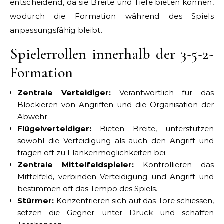
entscheidend, da sie Breite und Tiefe bieten können,
wodurch die Formation während des Spiels
anpassungsfähig bleibt.
Spielerrollen innerhalb der 3-5-2-
Formation
Zentrale Verteidiger:
Verantwortlich für das
Blockieren von Angriffen und die Organisation der
Abwehr.
Flügelverteidiger:
Bieten Breite, unterstützen
sowohl die Verteidigung als auch den Angriff und
tragen oft zu Flankenmöglichkeiten bei.
Zentrale Mittelfeldspieler:
Kontrollieren das
Mittelfeld, verbinden Verteidigung und Angriff und
bestimmen oft das Tempo des Spiels.
Stürmer:
Konzentrieren sich auf das Tore schiessen,
setzen die Gegner unter Druck und schaffen