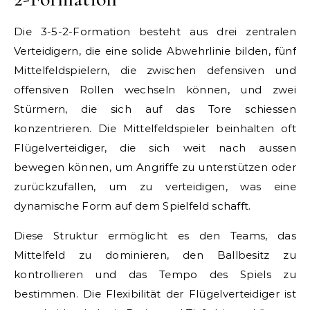
Die 3-5-2-Formation besteht aus drei zentralen
Verteidigern, die eine solide Abwehrlinie bilden, fünf
Mittelfeldspielern, die zwischen defensiven und
offensiven Rollen wechseln können, und zwei
Stürmern, die sich auf das Tore schiessen
konzentrieren. Die Mittelfeldspieler beinhalten oft
Flügelverteidiger, die sich weit nach aussen
bewegen können, um Angriffe zu unterstützen oder
zurückzufallen, um zu verteidigen, was eine
dynamische Form auf dem Spielfeld schafft.
Diese Struktur ermöglicht es den Teams, das
Mittelfeld zu dominieren, den Ballbesitz zu
kontrollieren und das Tempo des Spiels zu
bestimmen. Die Flexibilität der Flügelverteidiger ist