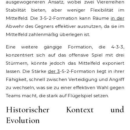
ausgewogeneren Ansatz, wobei zwei Viererreihen
Stabilität bieten, aber weniger Flexibilität im
Mittelfeld. Die 3-5-2-Formation kann Räume
in der
Abwehr des Gegners effektiver ausnutzen, da sie im
Mittelfeld zahlenmäßig überlegen ist.
Eine weitere gängige Formation, die 4-3-3,
konzentriert sich auf das offensive Spiel mit drei
Stürmern, könnte jedoch das Mittelfeld exponiert
lassen. Die Stärke
der 3
-5-2-Formation liegt in ihrer
Fähigkeit, schnell zwischen Verteidigung und Angriff
zu wechseln, was sie zu einer effektiven Wahl gegen
Teams macht, die stark auf Flügelspiel setzen.
Historischer Kontext und
Evolution