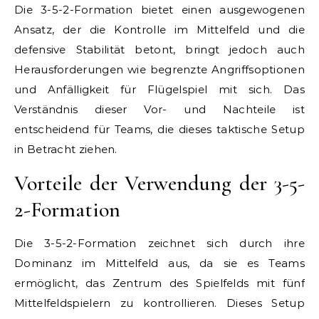
Die 3-5-2-Formation bietet einen ausgewogenen
Ansatz, der die Kontrolle im Mittelfeld und die
defensive Stabilität betont, bringt jedoch auch
Herausforderungen wie begrenzte Angriffsoptionen
und Anfälligkeit für Flügelspiel mit sich. Das
Verständnis dieser Vor- und Nachteile ist
entscheidend für Teams, die dieses taktische Setup
in Betracht ziehen.
Vorteile der Verwendung der 3-5-
2-Formation
Die 3-5-2-Formation zeichnet sich durch ihre
Dominanz im Mittelfeld aus, da sie es Teams
ermöglicht, das Zentrum des Spielfelds mit fünf
Mittelfeldspielern zu kontrollieren. Dieses Setup