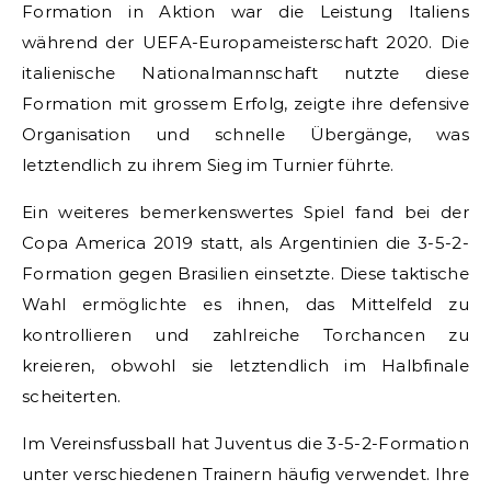
Formation in Aktion war die Leistung Italiens
während der UEFA-Europameisterschaft 2020. Die
italienische Nationalmannschaft nutzte diese
Formation mit grossem Erfolg, zeigte ihre defensive
Organisation und schnelle Übergänge, was
letztendlich zu ihrem Sieg im Turnier führte.
Ein weiteres bemerkenswertes Spiel fand bei der
Copa America 2019 statt, als Argentinien die 3-5-2-
Formation gegen Brasilien einsetzte. Diese taktische
Wahl ermöglichte es ihnen, das Mittelfeld zu
kontrollieren und zahlreiche Torchancen zu
kreieren, obwohl sie letztendlich im Halbfinale
scheiterten.
Im Vereinsfussball hat Juventus die 3-5-2-Formation
unter verschiedenen Trainern häufig verwendet. Ihre