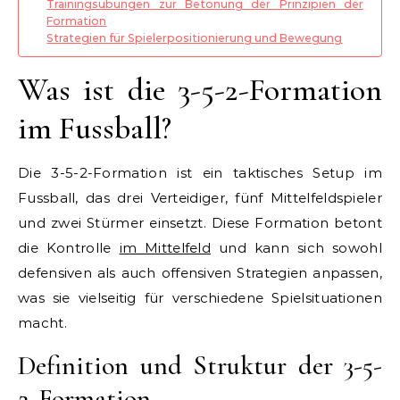
Trainingsübungen zur Betonung der Prinzipien der
Formation
Strategien für Spielerpositionierung und Bewegung
Was ist die 3-5-2-Formation
im Fussball?
Die 3-5-2-Formation ist ein taktisches Setup im
Fussball, das drei Verteidiger, fünf Mittelfeldspieler
und zwei Stürmer einsetzt. Diese Formation betont
die Kontrolle
im Mittelfeld
und kann sich sowohl
defensiven als auch offensiven Strategien anpassen,
was sie vielseitig für verschiedene Spielsituationen
macht.
Definition und Struktur der 3-5-
2-Formation