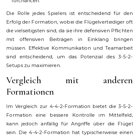
Torchancen.
Die Rolle jedes Spielers ist entscheidend für den
Erfolg der Formation, wobei die Flügelverteidiger oft
die vielseitigsten sind, da sie ihre defensiven Pflichten
mit offensiven Beiträgen in Einklang bringen
müssen. Effektive Kommunikation und Teamarbeit
sind entscheidend, um das Potenzial des 3-5-2-
Setups zu maximieren.
Vergleich mit anderen
Formationen
Im Vergleich zur 4-4-2-Formation bietet die 3-5-2-
Formation eine bessere Kontrolle im Mittelfeld,
kann jedoch anfällig für Angriffe über die Flügel
sein. Die 4-4-2-Formation hat typischerweise einen