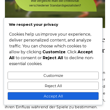
We respect your privacy
Cookies help us improve your experience,
Wie vergleicht man die
deliver personalized content, and analyze
traffic. You can choose which cookies to
Effektivität verschiedener
allow by clicking
Customize
. Click
Accept
Standardspezialisten?
All
to consent or
Reject All
to decline non-
essential cookies.
Der Vergleich der Effektivität von
Customize
Standardspezialisten umfasst die Analyse ihrer
Reject All
Erfolgsquoten bei Freistössen, Elfmetern und
Eckbällen. Wichtige Kennzahlen wie
Accept All
Umwandlungsprozentsätze und Genauigkeit helfen,
ihren Einfluss während der Spiele zu bestimmen.