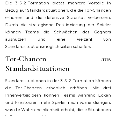
Die 3-5-2-Formation bietet mehrere Vorteile in
Bezug auf Standardsituationen, die die Tor-Chancen
erhöhen und die defensive Stabilität verbessern.
Durch die strategische Positionierung der Spieler
können Teams die Schwächen des Gegners
ausnutzen und eine Vielzahl von
Standardsituationsmöglichkeiten schaffen.
Tor-Chancen aus
Standardsituationen
Standardsituationen in der 3-5-2-Formation können
die Tor-Chancen erheblich erhöhen. Mit drei
Innenverteidigern können Teams während Ecken
und Freistössen mehr Spieler nach vorne drängen,
was die Wahrscheinlichkeit erhöht, diese Situationen