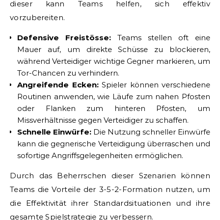
dieser kann Teams helfen, sich effektiv
vorzubereiten.
Defensive Freistösse:
Teams stellen oft eine
Mauer auf, um direkte Schüsse zu blockieren,
während Verteidiger wichtige Gegner markieren, um
Tor-Chancen zu verhindern.
Angreifende Ecken:
Spieler können verschiedene
Routinen anwenden, wie Läufe zum nahen Pfosten
oder Flanken zum hinteren Pfosten, um
Missverhältnisse gegen Verteidiger zu schaffen.
Schnelle Einwürfe:
Die Nutzung schneller Einwürfe
kann die gegnerische Verteidigung überraschen und
sofortige Angriffsgelegenheiten ermöglichen.
Durch das Beherrschen dieser Szenarien können
Teams die Vorteile der 3-5-2-Formation nutzen, um
die Effektivität ihrer Standardsituationen und ihre
gesamte Spielstrategie zu verbessern.