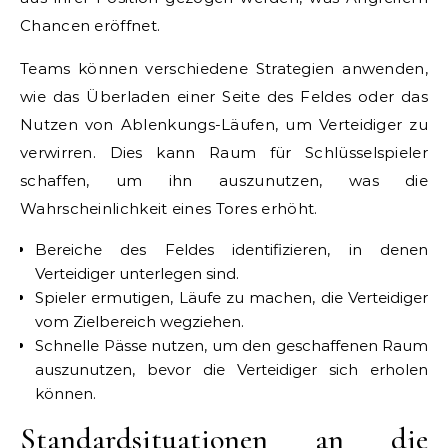
Chancen eröffnet.
Teams können verschiedene Strategien anwenden,
wie das Überladen einer Seite des Feldes oder das
Nutzen von Ablenkungs-Läufen, um Verteidiger zu
verwirren. Dies kann Raum für Schlüsselspieler
schaffen, um ihn auszunutzen, was die
Wahrscheinlichkeit eines Tores erhöht.
Bereiche des Feldes identifizieren, in denen
Verteidiger unterlegen sind.
Spieler ermutigen, Läufe zu machen, die Verteidiger
vom Zielbereich wegziehen.
Schnelle Pässe nutzen, um den geschaffenen Raum
auszunutzen, bevor die Verteidiger sich erholen
können.
Standardsituationen an die