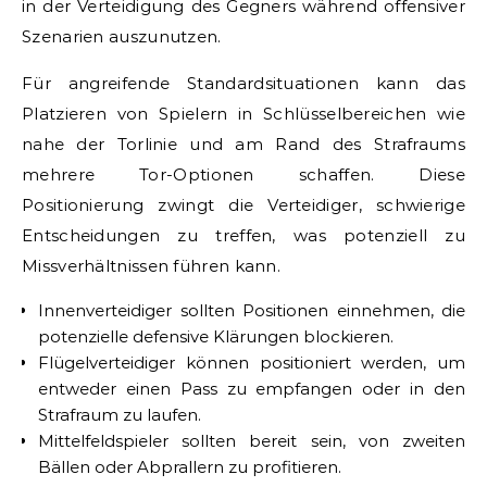
in der Verteidigung des Gegners während offensiver
Szenarien auszunutzen.
Für angreifende Standardsituationen kann das
Platzieren von Spielern in Schlüsselbereichen wie
nahe der Torlinie und am Rand des Strafraums
mehrere Tor-Optionen schaffen. Diese
Positionierung zwingt die Verteidiger, schwierige
Entscheidungen zu treffen, was potenziell zu
Missverhältnissen führen kann.
Innenverteidiger sollten Positionen einnehmen, die
potenzielle defensive Klärungen blockieren.
Flügelverteidiger können positioniert werden, um
entweder einen Pass zu empfangen oder in den
Strafraum zu laufen.
Mittelfeldspieler sollten bereit sein, von zweiten
Bällen oder Abprallern zu profitieren.