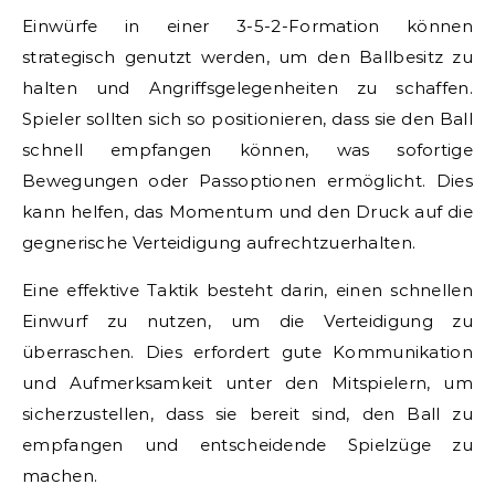
Einwürfe in einer 3-5-2-Formation können
strategisch genutzt werden, um den Ballbesitz zu
halten und Angriffsgelegenheiten zu schaffen.
Spieler sollten sich so positionieren, dass sie den Ball
schnell empfangen können, was sofortige
Bewegungen oder Passoptionen ermöglicht. Dies
kann helfen, das Momentum und den Druck auf die
gegnerische Verteidigung aufrechtzuerhalten.
Eine effektive Taktik besteht darin, einen schnellen
Einwurf zu nutzen, um die Verteidigung zu
überraschen. Dies erfordert gute Kommunikation
und Aufmerksamkeit unter den Mitspielern, um
sicherzustellen, dass sie bereit sind, den Ball zu
empfangen und entscheidende Spielzüge zu
machen.