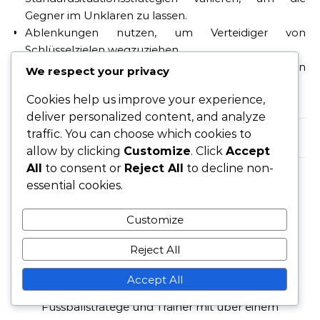
Gegner im Unklaren zu lassen.
Ablenkungen nutzen, um Verteidiger von
Schlüsselzielen wegzuziehen.
Schnelle Entscheidungen unter den Spielern
We respect your privacy
fördern, um von defensiven Fehlern zu profitieren.
Cookies help us improve your experience,
deliver personalized content, and analyze
traffic. You can choose which cookies to
No Comments
allow by clicking
Customize
. Click
Accept
All
to consent or
Reject All
to decline non-
essential cookies.
Customize
Reject All
LUCAS HARTMAN
Accept All
Lucas Hartman ist ein leidenschaftlicher
Fussballstratege und Trainer mit über einem