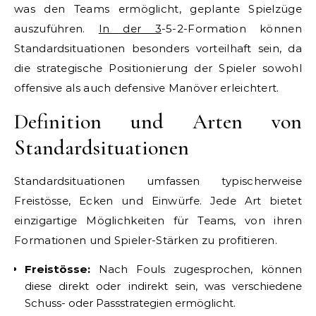
was den Teams ermöglicht, geplante Spielzüge
auszuführen.
In der 3
-5-2-Formation können
Standardsituationen besonders vorteilhaft sein, da
die strategische Positionierung der Spieler sowohl
offensive als auch defensive Manöver erleichtert.
Definition und Arten von
Standardsituationen
Standardsituationen umfassen typischerweise
Freistösse, Ecken und Einwürfe. Jede Art bietet
einzigartige Möglichkeiten für Teams, von ihren
Formationen und Spieler-Stärken zu profitieren.
Freistösse:
Nach Fouls zugesprochen, können
diese direkt oder indirekt sein, was verschiedene
Schuss- oder Passstrategien ermöglicht.