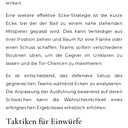
lenken.
Eine weitere effektive Ecke-Strategie ist die kurze
Ecke, bei der der Ball zu einem nahe stehenden
Mitspieler gepasst wird. Dies kann Verteidiger aus
ihrer Position ziehen und Raum für eine Flanke oder
einen Schuss schaffen. Teams sollten verschiedene
Routinen üben, um die Gegner im Unklaren zu
lassen und die Tor-Chancen zu maximieren.
Es ist entscheidend, das defensive Setup des
gegnerischen Teams während Ecken zu analysieren.
Die Anpassung der Ausführung basierend auf deren
Schwächen kann die Wahrscheinlichkeit eines
erfolgreichen Ergebnisses erheblich erhöhen.
Taktiken für Einwürfe