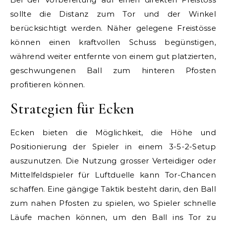
sollte die Distanz zum Tor und der Winkel
berücksichtigt werden. Näher gelegene Freistösse
können einen kraftvollen Schuss begünstigen,
während weiter entfernte von einem gut platzierten,
geschwungenen Ball zum hinteren Pfosten
profitieren können.
Strategien für Ecken
Ecken bieten die Möglichkeit, die Höhe und
Positionierung der Spieler in einem 3-5-2-Setup
auszunutzen. Die Nutzung grosser Verteidiger oder
Mittelfeldspieler für Luftduelle kann Tor-Chancen
schaffen. Eine gängige Taktik besteht darin, den Ball
zum nahen Pfosten zu spielen, wo Spieler schnelle
Läufe machen können, um den Ball ins Tor zu