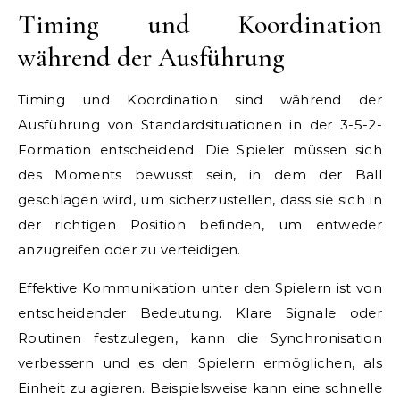
Timing und Koordination
während der Ausführung
Timing und Koordination sind während der
Ausführung von Standardsituationen in der 3-5-2-
Formation entscheidend. Die Spieler müssen sich
des Moments bewusst sein, in dem der Ball
geschlagen wird, um sicherzustellen, dass sie sich in
der richtigen Position befinden, um entweder
anzugreifen oder zu verteidigen.
Effektive Kommunikation unter den Spielern ist von
entscheidender Bedeutung. Klare Signale oder
Routinen festzulegen, kann die Synchronisation
verbessern und es den Spielern ermöglichen, als
Einheit zu agieren. Beispielsweise kann eine schnelle