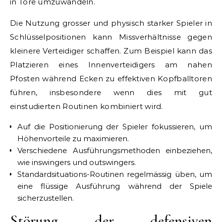
in Tore umzuwandeln.
Die Nutzung grosser und physisch starker Spieler in
Schlüsselpositionen kann Missverhältnisse gegen
kleinere Verteidiger schaffen. Zum Beispiel kann das
Platzieren eines Innenverteidigers am nahen
Pfosten während Ecken zu effektiven Kopfballtoren
führen, insbesondere wenn dies mit gut
einstudierten Routinen kombiniert wird.
Auf die Positionierung der Spieler fokussieren, um
Höhenvorteile zu maximieren.
Verschiedene Ausführungsmethoden einbeziehen,
wie inswingers und outswingers.
Standardsituations-Routinen regelmässig üben, um
eine flüssige Ausführung während der Spiele
sicherzustellen.
Störung der defensiven